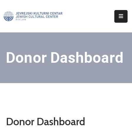
Početna
O
Nama
Donor Dashboard
Aktuelnosti
Sinagoga
Kontakt
Donor Dashboard