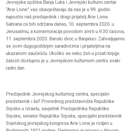
Jevrejska opština Banja Luka i Jevrejski kulturni centar
“Arie Livne” vas obavještavaju da nas je u 99. godini
napustio naš predsjednik i dragi prijatelj Arie Livne.
Sahrana ce biti održana danas, 10. septembra 2020. u
Jerusalimu, a komemoracija povodom smrti u 9.30 časova,
11. septembra 2020. Banski dvor, u Banjaluci. Zahvaljujemo
se svim dugogodišnjim saradnicima i prijateljima na
ukazanom saučešću. Ukoliko se neko želi u pisati knjigu
žalosti dostupno je u Jevrejskom kulturnom centru svaki
radni dan.
Predsjednik Jevrejskog kulturnog centra, specijalni
predstavnik i šef Privrednog predstavništa Republike
Srpske u Izraelu, savjetnik Predsjednika Republike
Srpske, senator Republike Srpske, specijalni predstavnik
Svjetskog jevrejskog kongresa Arie Livne je rodjen u
Budimpešti 1921.godine. Djetinjstvo je proveo u Novom