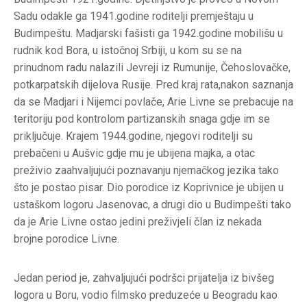
Sadu odakle ga 1941.godine roditelji premještaju u
Budimpeštu. Madjarski fašisti ga 1942.godine mobilišu u
rudnik kod Bora, u istočnoj Srbiji, u kom su se na
prinudnom radu nalazili Jevreji iz Rumunije, Čehoslovačke,
potkarpatskih dijelova Rusije. Pred kraj rata,nakon saznanja
da se Madjari i Nijemci povlače, Arie Livne se prebacuje na
teritoriju pod kontrolom partizanskih snaga gdje im se
priključuje. Krajem 1944.godine, njegovi roditelji su
prebačeni u Aušvic gdje mu je ubijena majka, a otac
preživio zaahvaljujući poznavanju njemačkog jezika tako
što je postao pisar. Dio porodice iz Koprivnice je ubijen u
ustaškom logoru Jasenovac, a drugi dio u Budimpešti tako
da je Arie Livne ostao jedini preživjeli član iz nekada
brojne porodice Livne.
Jedan period je, zahvaljujući podršci prijatelja iz bivšeg
logora u Boru, vodio filmsko preduzeće u Beogradu kao