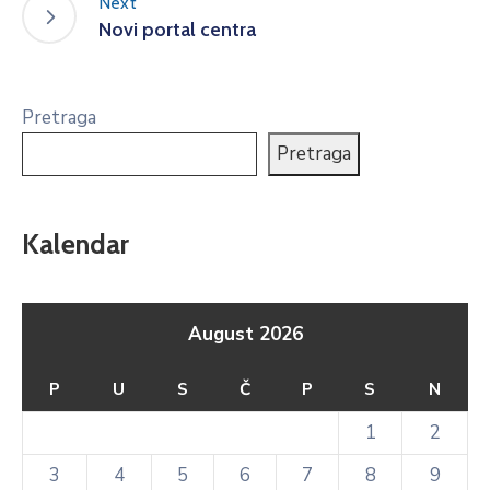
Next
Novi portal centra
Pretraga
Pretraga
Kalendar
August 2026
P
U
S
Č
P
S
N
1
2
3
4
5
6
7
8
9