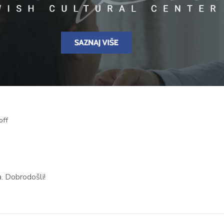
off
. Dobrodošli!