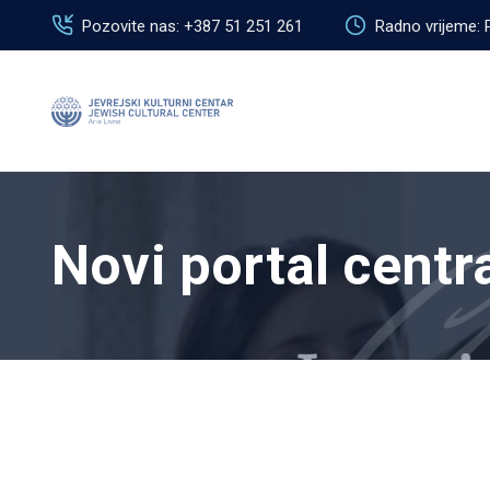
Pozovite nas: +387 51 251 261
Radno vrijeme: 
Novi portal centr